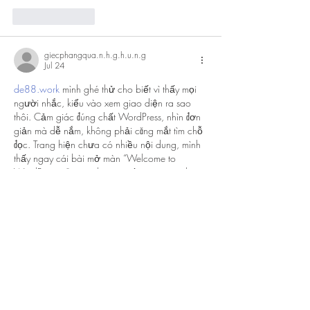
Like
Reply
giecphangqua.n.h.g.h.u.n.g
Jul 24
de88.work
 mình ghé thử cho biết vì thấy mọi 
người nhắc, kiểu vào xem giao diện ra sao 
thôi. Cảm giác đúng chất WordPress, nhìn đơn 
giản mà dễ nắm, không phải căng mắt tìm chỗ 
đọc. Trang hiện chưa có nhiều nội dung, mình 
thấy ngay cái bài mở màn “Welcome to 
WordPress…” quen thuộc, giống site mới dựng 
xong để test. Lướt xuống cũng nhẹ nhàng, 
không bị nhồi nhét linh tinh nên đọc lướt khá 
thoải mái.…
Show More
Like
Reply
nolafo.wle156+abc123