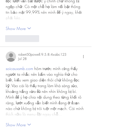
đọc lướt vẫn bắt được ý chính chứ không bị 
ngộp chữ. Có một chỗ họ làm nổi bật thông 
tin bảo mật 99,99% nên mình để ý ngay, khỏi 
phải kéo…
Show More
Like
Reply
robert50powell.9.5.8.4+abc123
Jul 28
soicauxsmb.com
 hôm trước mình cũng thấy 
người ta nhắc nên bấm vào nghía thử cho 
biết, kiểu xem giao diện thôi chứ không đọc 
kỹ. Vào cái là thấy trang làm khá sáng sủa, 
khoảng trắng vừa đủ nên nhìn không bị bí. 
Mình để ý họ chia nội dung theo từng khối rõ 
ràng, lướt xuống vẫn biết mình đang ở đoạn 
nào chứ không bị trôi tuột một mạch. Cái mình 
thích nữa là menu đặt ngay chỗ…
Show More