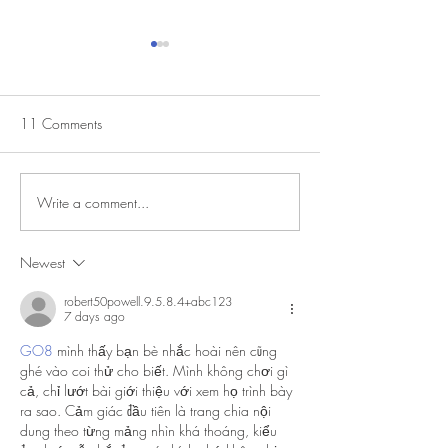
11 Comments
Write a comment...
DESIGNING FOR ‘LIVING
From Aesthetics t
WATER’
Energetics: 7 Years of
Bioenergetic Archi
Newest
robert50powell.9.5.8.4+abc123
7 days ago
GO8
 mình thấy bạn bè nhắc hoài nên cũng 
ghé vào coi thử cho biết. Mình không chơi gì 
cả, chỉ lướt bài giới thiệu với xem họ trình bày 
ra sao. Cảm giác đầu tiên là trang chia nội 
dung theo từng mảng nhìn khá thoáng, kiểu 