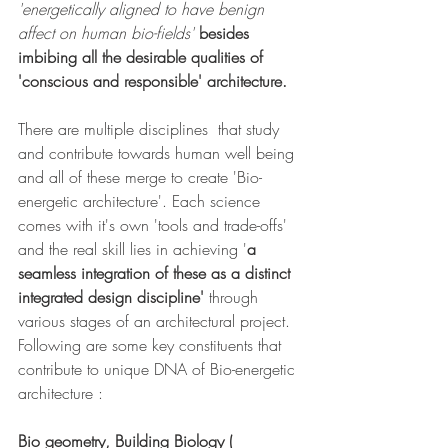
'energetically aligned to have benign 
affect on human bio-fields' 
besides 
imbibing all the desirable qualities of 
'conscious and responsible' architecture.
There are multiple disciplines  that study 
and contribute towards human well being 
and all of these merge to create 'Bio-
energetic architecture'. Each science 
comes with it's own 'tools and trade-offs' 
and the real skill lies in achieving '
a 
seamless integration of these as a distinct 
integrated design discipline'
 through 
various stages of an architectural project. 
Following are some key constituents that 
contribute to unique DNA of Bio-energetic 
architecture :
Bio geometry, Building Biology ( 