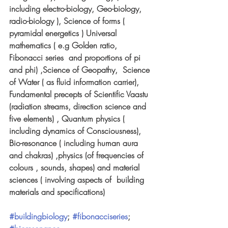
including electro-biology, Geo-biology, 
radio-biology ), Science of forms ( 
pyramidal energetics ) Universal 
mathematics ( e.g Golden ratio, 
Fibonacci series  and proportions of pi 
and phi) ,Science of Geopathy,  Science 
of Water ( as fluid information carrier), 
Fundamental precepts of Scientific Vaastu 
(radiation streams, direction science and 
five elements) , Quantum physics ( 
including dynamics of Consciousness), 
Bio-resonance ( including human aura 
and chakras) ,physics (of frequencies of 
colours , sounds, shapes) and material 
sciences ( involving aspects of  building 
materials and specifications)
#buildingbiology
; 
#fibonacciseries
; 